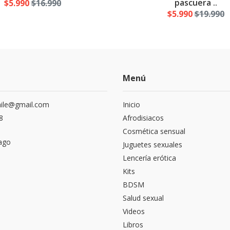
pascuera ..
$5.990
$16.990
$5.990
$19.990
Menú
hile@gmail.com
Inicio
8
Afrodisiacos
Cosmética sensual
ago
Juguetes sexuales
Lencería erótica
Kits
BDSM
Salud sexual
Videos
Libros