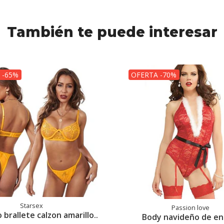
También te puede interesar
 -65%
OFERTA -70%
Starsex
Passion love
brallete calzon amarillo..
Body navideño de en