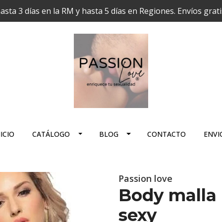
hasta 3 días en la RM y hasta 5 días en Regiones. Envíos grat
ICIO
CATÁLOGO
BLOG
CONTACTO
ENVI
Passion love
Body malla 
sexy