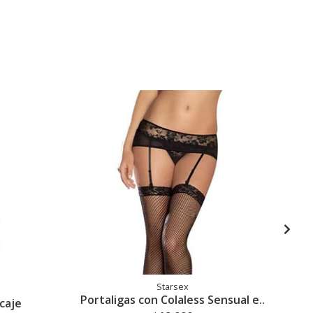
Starsex
Portaligas con Colaless Sensual e..
caje
B