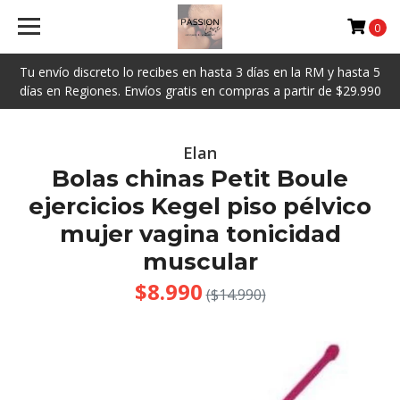
0
Tu envío discreto lo recibes en hasta 3 días en la RM y hasta 5
días en Regiones. Envíos gratis en compras a partir de $29.990
Elan
Bolas chinas Petit Boule
ejercicios Kegel piso pélvico
mujer vagina tonicidad
muscular
$8.990
($14.990)