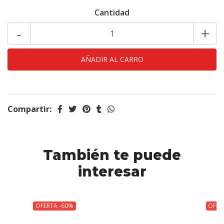
Cantidad
-
+
Compartir:
También te puede
interesar
OFERTA -60%
OFER