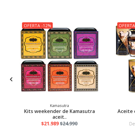
OFERTA -12%
OFERTA
Kamasutra
Kits weekender de Kamasutra
Aceite 
aceit..
$21.989
$24.990
D