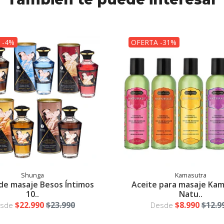
 -4%
OFERTA -31%
Shunga
Kamasutra
de masaje Besos Íntimos
Aceite para masaje Ka
10..
Natu..
$22.990
$23.990
$8.990
$12.9
esde
Desde