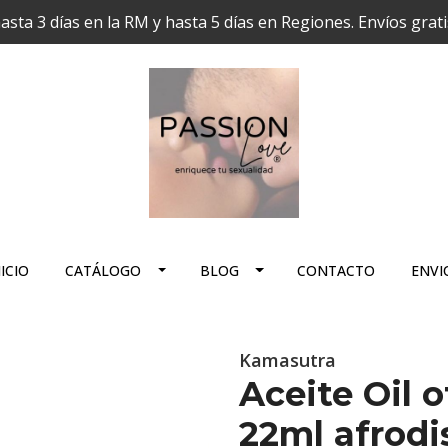
hasta 3 días en la RM y hasta 5 días en Regiones. Envíos grat
ICIO
CATÁLOGO
BLOG
CONTACTO
ENVI
Kamasutra
Aceite Oil 
22ml afrodi