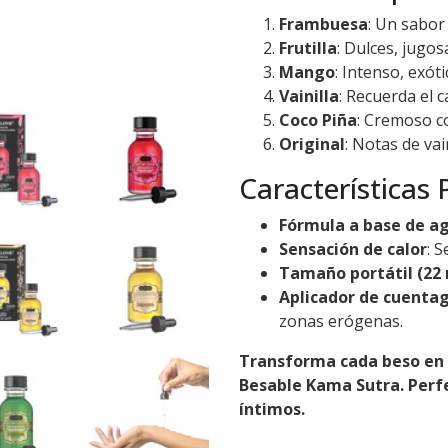
Frambuesa
: Un sabor
Frutilla
: Dulces, jugos
Mango
: Intenso, exóti
Vainilla
: Recuerda el 
Coco Piña
: Cremoso c
Original
: Notas de vai
Características 
Fórmula a base de a
Sensación de calor
: 
Tamaño portátil (22 
Aplicador de cuentag
zonas erógenas.
Transforma cada beso en u
Besable Kama Sutra. Perf
íntimos.