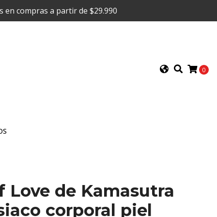
is en compras a partir de $29.990
0
OS
of Love de Kamasutra
siaco corporal piel