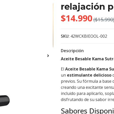
relajación p
$14.990
($15.990
SKU:
42WCKBIEOOL-002
Descripción
Aceite Besable Kama Sutra
El
Aceite Besable Kama Su
un
estimulante delicioso
d
previos. Su fórmula a base d
creando una excitante sens
incluido para aplicarlo, sop
disfrutando de su sabor irre
Sabores Disponi