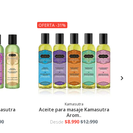
OFERTA -31%
Kamasutra
masutra
Aceite para masaje Kamasutra
Arom..
90
$8.990
$12.990
Desde