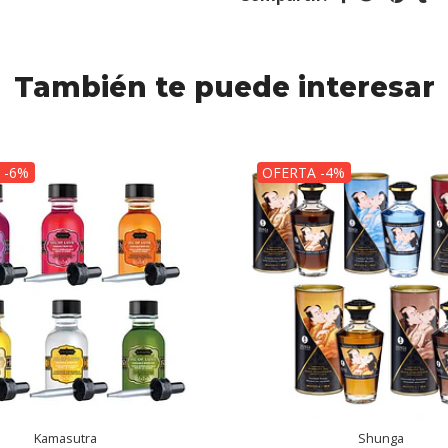
También te puede interesar
 -6%
OFERTA -4%
Kamasutra
Shunga