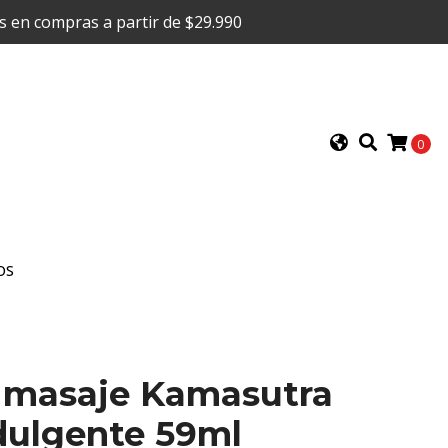
is en compras a partir de $29.990
0
OS
a masaje Kamasutra
dulgente 59ml