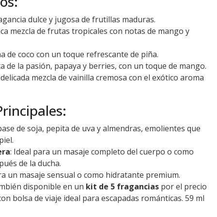
os:
ragancia dulce y jugosa de frutillas maduras.
tica mezcla de frutas tropicales con notas de mango y
ma de coco con un toque refrescante de piña.
uta de la pasión, papaya y berries, con un toque de mango.
a delicada mezcla de vainilla cremosa con el exótico aroma
Principales:
 base de soja, pepita de uva y almendras, emolientes que
iel.
era
: Ideal para un masaje completo del cuerpo o como
pués de la ducha.
ara un masaje sensual o como hidratante premium.
ambién disponible en un
kit de 5 fragancias
por el precio
 con bolsa de viaje ideal para escapadas románticas. 59 ml