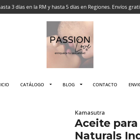
hasta 3 días en la RM y hasta 5 días en Regiones. Envíos grat
ICIO
CATÁLOGO
BLOG
CONTACTO
ENVI
Kamasutra
Aceite par
Naturals In