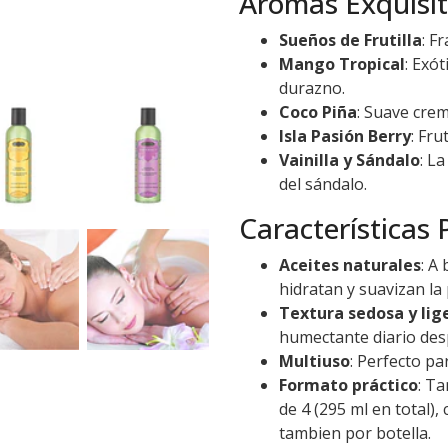
Aromas Exquisit
Sueños de Frutilla
: F
Mango Tropical
: Exó
durazno.
Coco Piña
: Suave cre
Isla Pasión Berry
: Fr
Vainilla y Sándalo
: L
del sándalo.
Características 
Aceites naturales
: A
hidratan y suavizan la p
Textura sedosa y lig
humectante diario des
Multiuso
: Perfecto p
Formato práctico
: T
de 4 (295 ml en total),
tambien por botella.