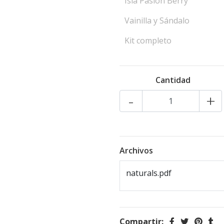
Isla Pasión Berry
Vainilla y Sándalo
Kit completo
Cantidad
-
+
Archivos
naturals.pdf
Compartir: