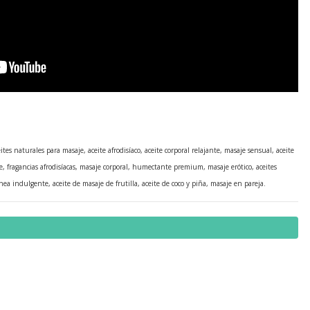
tes naturales para masaje, aceite afrodisíaco, aceite corporal relajante, masaje sensual, aceite
te, fragancias afrodisíacas, masaje corporal, humectante premium, masaje erótico, aceites
nea indulgente, aceite de masaje de frutilla, aceite de coco y piña, masaje en pareja.