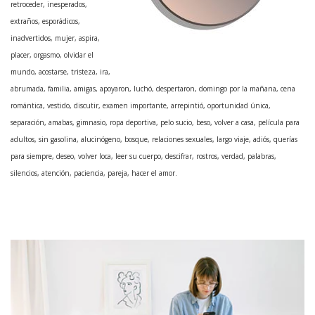
retroceder, inesperados,
extraños, esporádicos,
inadvertidos, mujer, aspira,
placer, orgasmo, olvidar el
mundo, acostarse, tristeza, ira,
abrumada, familia, amigas, apoyaron, luchó, despertaron, domingo por la mañana, cena
romántica, vestido, discutir, examen importante, arrepintió, oportunidad única,
separación, amabas, gimnasio, ropa deportiva, pelo sucio, beso, volver a casa, película para
adultos, sin gasolina, alucinógeno, bosque, relaciones sexuales, largo viaje, adiós, querías
para siempre, deseo, volver loca, leer su cuerpo, descifrar, rostros, verdad, palabras,
silencios, atención, paciencia, pareja, hacer el amor.