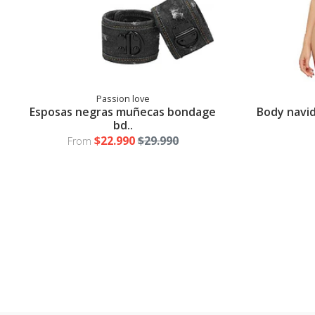
Passion love
Esposas negras muñecas bondage
Body navid
bd..
$22.990
$29.990
From