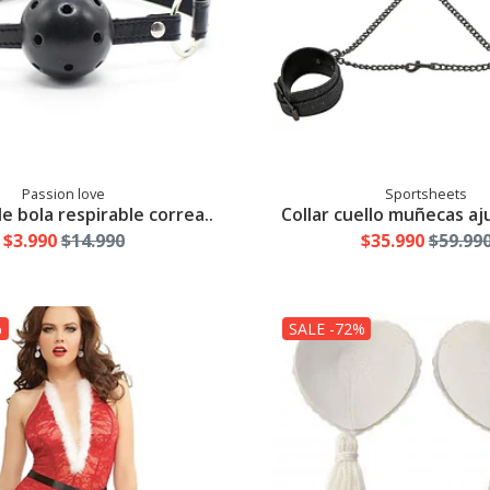
Passion love
Sportsheets
 bola respirable correa..
Collar cuello muñecas aju
$3.990
$14.990
$35.990
$59.99
%
SALE -72%