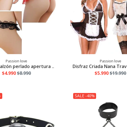
Passion love
Passion love
calzón perlado apertura ..
Disfraz Criada Nana Travi
$4.990
$8.990
$5.990
$19.990
%
SALE -40%