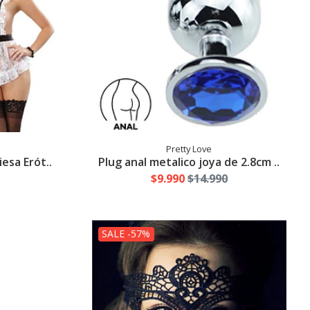
Pretty Love
esa Erót..
Plug anal metalico joya de 2.8cm ..
$9.990
$14.990
SALE -57%