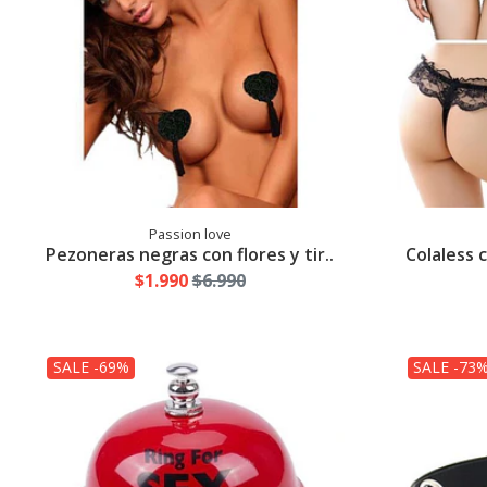
Passion love
Pezoneras negras con flores y tir..
Colaless 
$1.990
$6.990
SALE -69%
SALE -73