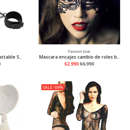
Passion love
stable S..
Mascara encajes cambio de roles b..
0
$2.990
$6.990
SALE -69%