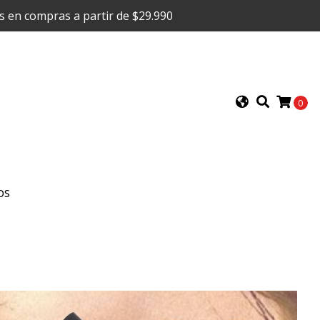
is en compras a partir de $29.990
0
OS