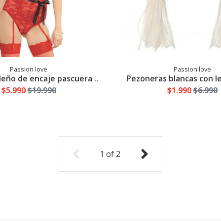
Passion love
Passion love
eño de encaje pascuera ..
Pezoneras blancas con l
$5.990
$19.990
$1.990
$6.990
1
of
2