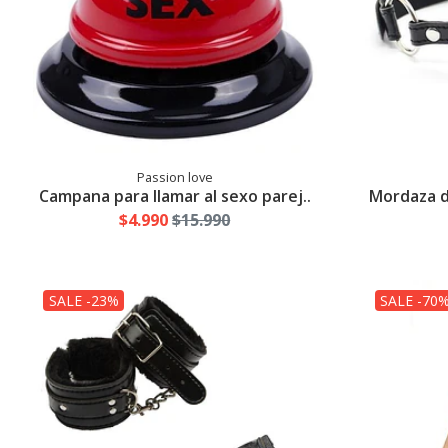
Passion love
Campana para llamar al sexo parej..
Mordaza de
$4.990
$15.990
SALE -23%
SALE -70