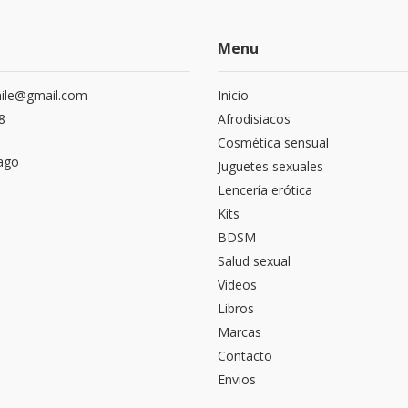
Menu
hile@gmail.com
Inicio
8
Afrodisiacos
Cosmética sensual
ago
Juguetes sexuales
Lencería erótica
Kits
BDSM
Salud sexual
Videos
Libros
Marcas
Contacto
Envios