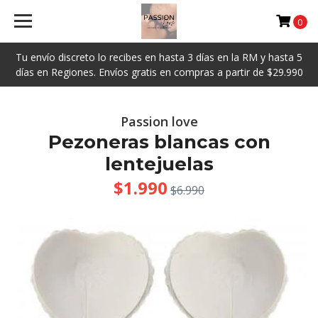
0
Tu envío discreto lo recibes en hasta 3 días en la RM y hasta 5
días en Regiones. Envíos gratis en compras a partir de $29.990
Passion love
Pezoneras blancas con
lentejuelas
$1.990
$6.990