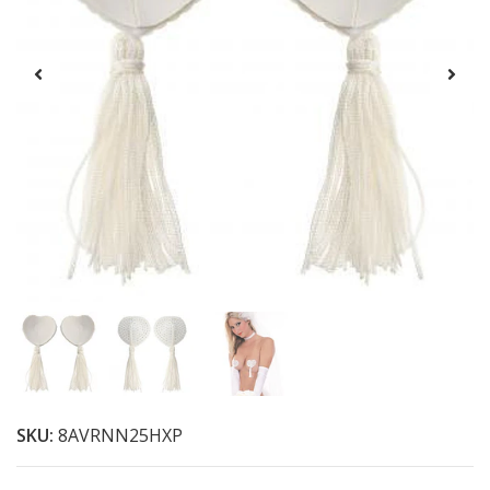
SKU:
8AVRNN25HXP