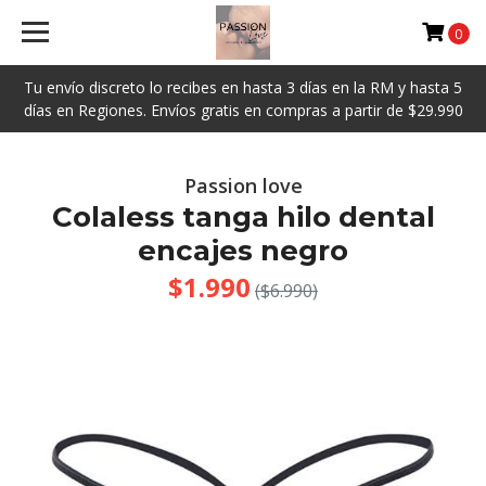
0
Tu envío discreto lo recibes en hasta 3 días en la RM y hasta 5
días en Regiones. Envíos gratis en compras a partir de $29.990
Passion love
Colaless tanga hilo dental
encajes negro
$1.990
($6.990)