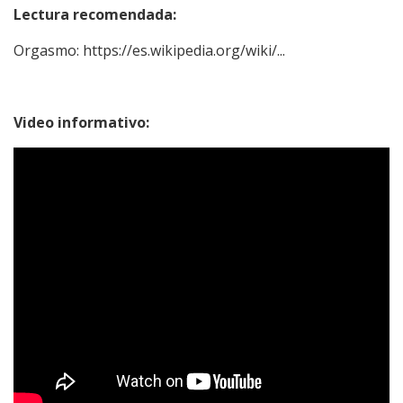
Lectura recomendada:
Orgasmo:
https://es.wikipedia.org/wiki/...
Video informativo:
&pp=ygUOYm9tYmEgZGUgdmFjaW8%3D