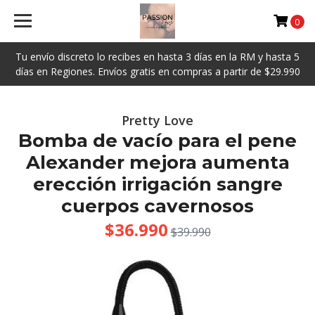
0
Tu envío discreto lo recibes en hasta 3 días en la RM y hasta 5
días en Regiones. Envíos gratis en compras a partir de $29.990
Pretty Love
Bomba de vacío para el pene
Alexander mejora aumenta
erección irrigación sangre
cuerpos cavernosos
$36.990
$39.990