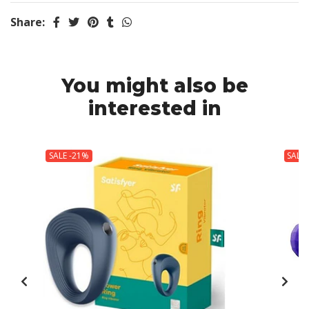
Share:
You might also be
interested in
SALE -21%
SALE