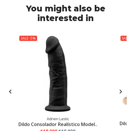
You might also be
interested in
SALE -5%
SALE
Adrien Lastic
Dildo
Dildo Consolador Realístico Model..