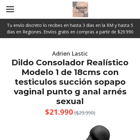
Tu envío discreto lo recibes en hasta 3 días en la RM y hasta 5
días en Regiones. Envíos gratis en compras a partir de $29.990
Adrien Lastic
Dildo Consolador Realístico
Modelo 1 de 18cms con
testiculos succión sopapo
vaginal punto g anal arnés
sexual
$21.990
($29.990)