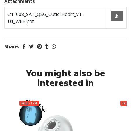
Attachments
211008_SAT_QSG_Cutie-Heart_V1-
01_WEB.pdf
Share:
You might also be
interested in
SALE -17%
SALE