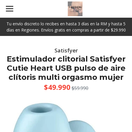
Tu envío discreto lo recibes en hasta 3 días en la RM y hasta 5
días en Regiones. Envíos gratis en compras a partir de $29.990
Satisfyer
Estimulador clitorial Satisfyer
Cutie Heart USB pulso de aire
clítoris multi orgasmo mujer
$49.990
$59.990