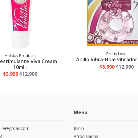
Pretty Love
Holiday Products
Anillo Vibra-Hole vibrador
estimulante Viva Cream
$5.990
$12.990
10ml..
$3.990
$12.900
Menu
hile@gmail.com
Inicio
8
Afrodisiacos