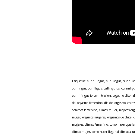
Etiquetas: cunnilingus, cunilingus, cunniling
cunilngus, cunilligus, cullingulus, cunniligu
cunnilingus forum, felacion, orgasmo clitori
del orgasmo femenino, dia del orgasmo, chica
orgamos femenino, climax mujer, mejores org
mujer, orgamos mujeres, orgasmos de chica, 
mujeres, climax femenino, como hacer que la 
climax mujer, como hacer llegar al climax a 