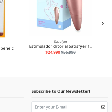
Satisfyer
Estimulador clitorial Satisfyer 1..
Ki
 pene c..
$24.990
$56.990
Subscribe to Our Newsletter!