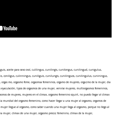
uis, aceite para sexo oral, culilingus, cunilingis, cunilongus, cunilingud, cunigulus,
is, coniligus, culinningus, cuniliguis, cunilungis, cunilinguos, cunilingulus, cuniningus,
al, orgas mo, orgasmo feme, orgasmoa femeninos, orgamo de mujeres, orgazmo de la mujer, dia
s eyaculación, tipos de orgasmos de una mujer, venirse mujeres, multiorgasmos femeninos,
asmos de mujeres, mujeres en el climax, orgasmo femenino squirt, no puedo llegar al climax
dia mundial del orgasmo femenino, como hacer llegar a una mujer al orgasmo, orgamos de
mujer llegue al orgasmo, como saber cuando una mujer llega al orgasmo, porque no llego al
una mujer, climax de una mujer, orgasmo precoz femenino, clímax de la mujer,