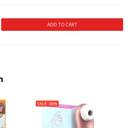
n
SALE -56%