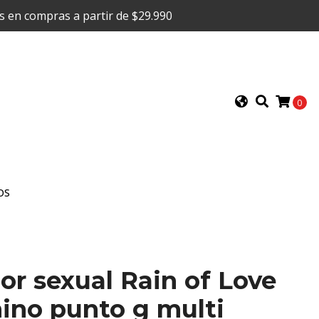
is en compras a partir de $29.990
0
OS
dor sexual Rain of Love
ino punto g multi