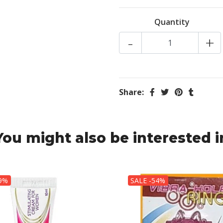
Quantity
-
+
Share:
You might also be interested i
69%
SALE -54%