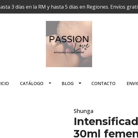
hasta 3 días en la RM y hasta 5 días en Regiones. Envíos grat
ICIO
CATÁLOGO
BLOG
CONTACTO
ENVI
Shunga
Intensifica
30ml femen