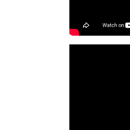
&pp=ygUhSW50ZW