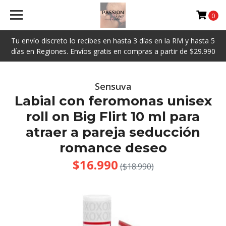
0
Tu envío discreto lo recibes en hasta 3 días en la RM y hasta 5
días en Regiones. Envíos gratis en compras a partir de $29.990
Sensuva
Labial con feromonas unisex
roll on Big Flirt 10 ml para
atraer a pareja seducción
romance deseo
$16.990
($18.990)