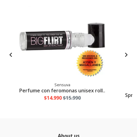
Sensuva
Perfume con feromonas unisex roll..
Spra
$14.990
$15.990
About us