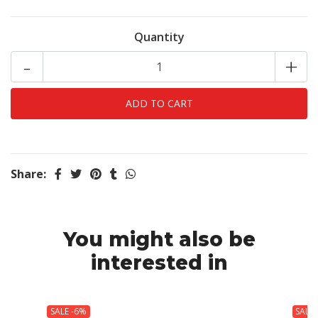
Quantity
-
+
Share:
You might also be
interested in
SALE -6%
SALE