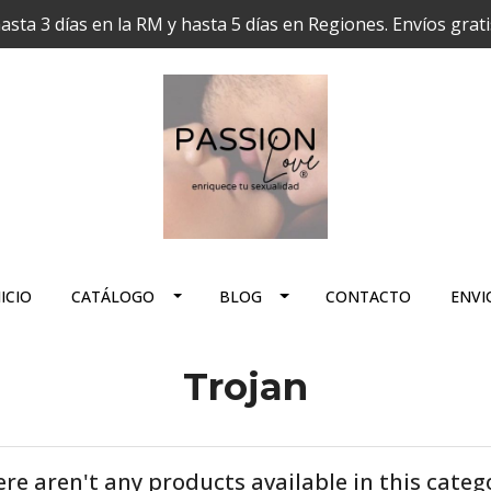
hasta 3 días en la RM y hasta 5 días en Regiones. Envíos grat
ICIO
CATÁLOGO
BLOG
CONTACTO
ENVI
Trojan
re aren't any products available in this categ