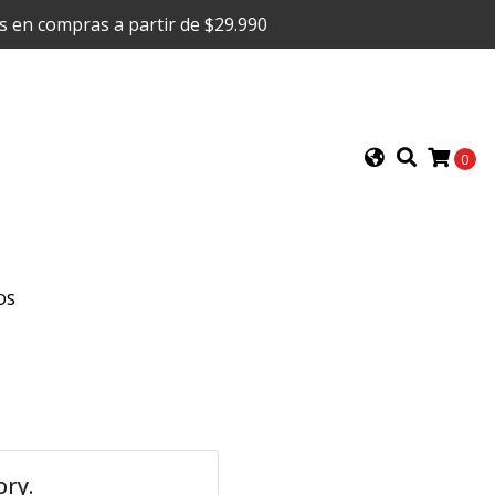
is en compras a partir de $29.990
0
OS
ory.