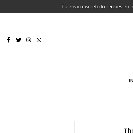
Tu envío discreto lo recibes en 
IN
The