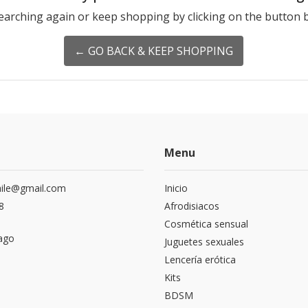
earching again or keep shopping by clicking on the button 
← GO BACK & KEEP SHOPPING
Menu
hile@gmail.com
Inicio
8
Afrodisiacos
Cosmética sensual
ago
Juguetes sexuales
Lencería erótica
Kits
BDSM