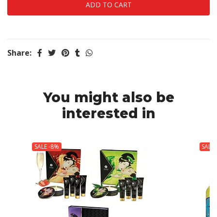
Share:
You might also be
interested in
SALE -8%
SALE