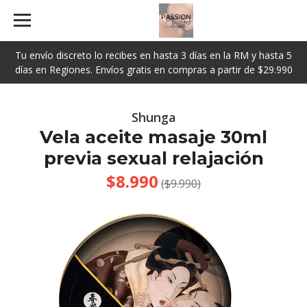
Tu envío discreto lo recibes en hasta 3 días en la RM y hasta 5
días en Regiones. Envíos gratis en compras a partir de $29.990
Shunga
Vela aceite masaje 30ml
previa sexual relajación
$8.990
($9.990)