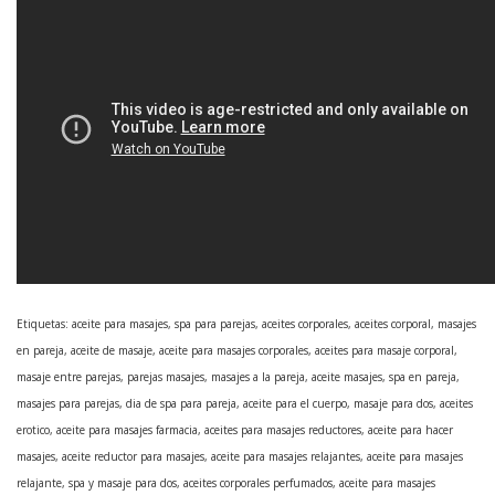
Etiquetas: aceite para masajes, spa para parejas, aceites corporales, aceites corporal, masajes
en pareja, aceite de masaje, aceite para masajes corporales, aceites para masaje corporal,
masaje entre parejas, parejas masajes, masajes a la pareja, aceite masajes, spa en pareja,
masajes para parejas, dia de spa para pareja, aceite para el cuerpo, masaje para dos, aceites
erotico, aceite para masajes farmacia, aceites para masajes reductores, aceite para hacer
masajes, aceite reductor para masajes, aceite para masajes relajantes, aceite para masajes
relajante, spa y masaje para dos, aceites corporales perfumados, aceite para masajes