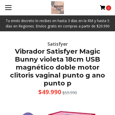
0
Tu envío discreto lo recibes en hasta 3 días en la RM y hasta 5
días en Regiones. Envíos gratis en compras a partir de $29.990
Satisfyer
Vibrador Satisfyer Magic
Bunny violeta 18cm USB
magnético doble motor
clitoris vaginal punto g ano
punto p
$49.990
$59.990