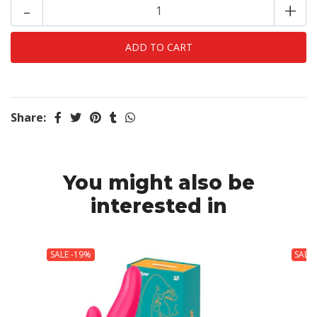
-
+
Share:
You might also be
interested in
SALE -19%
SALE