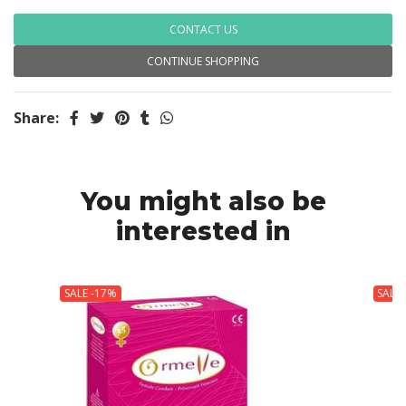
CONTACT US
CONTINUE SHOPPING
Share:
You might also be
interested in
SALE -17%
SALE