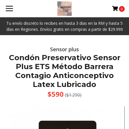
0
Tu envío discreto lo recibes en hasta 3 días en la RM y hasta 5
días en Regiones. Envíos gratis en compras a partir de $29.990
Sensor plus
Condón Preservativo Sensor
Plus ETS Método Barrera
Contagio Anticonceptivo
Latex Lubricado
$590
($1.290)