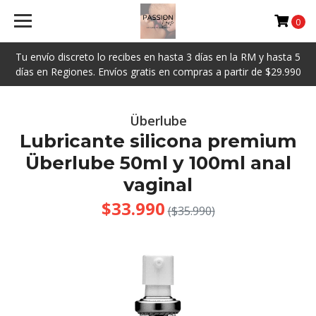
0
Tu envío discreto lo recibes en hasta 3 días en la RM y hasta 5
días en Regiones. Envíos gratis en compras a partir de $29.990
Überlube
Lubricante silicona premium
Überlube 50ml y 100ml anal
vaginal
$33.990
($35.990)