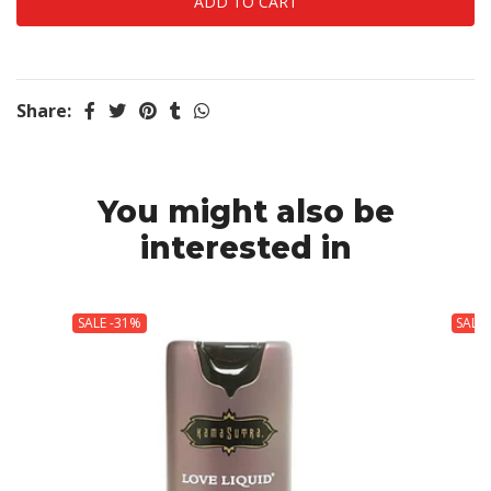
Share:
You might also be
interested in
SALE -31%
SALE